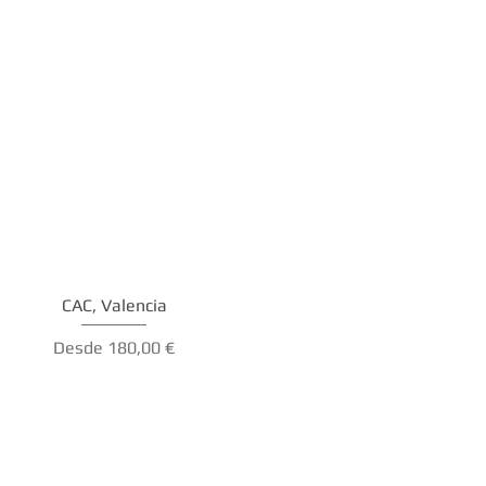
CAC, Valencia
Precio de oferta
Desde
180,00 €