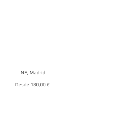
INE, Madrid
Precio de oferta
Desde
180,00 €